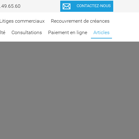
.49.65.60
CONTACTEZ-NOUS
Litiges commerciaux
Recouvrement de créances
lté
Consultations
Paiement en ligne
Articles