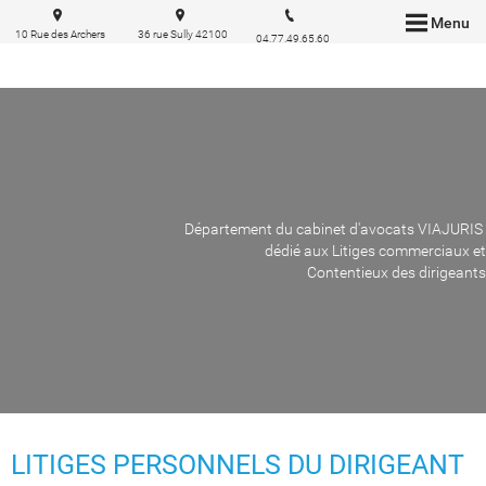
Menu
10 Rue des Archers
36 rue Sully 42100
04.77.49.65.60
69002 Lyon
Saint Etienne
Département du cabinet d'avocats VIAJURIS
dédié aux Litiges commerciaux et
Contentieux des dirigeants
LITIGES PERSONNELS DU DIRIGEANT