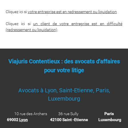
Cliquez ici si
votre entreprise est en redressement ou liquidation
Cliquez ici si
un client de votre entreprise est en difficulté
(redressement ou liquidation)
Viajuris Contentieux : des avocats d'affaires
pour votre litige
Avocats à Lyon, Saint-Etienne, Paris,
Luxembourg
10 rue des Archers 36 rue Sully
Paris
69002
Lyon
42100 Saint -Etienne
Luxembourg