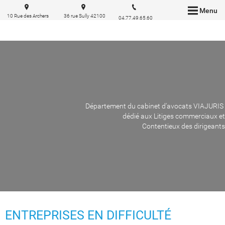
Menu
10 Rue des Archers
36 rue Sully 42100
04.77.49.65.60
69002 Lyon
Saint Etienne
Département du cabinet d'avocats VIAJURIS
dédié aux Litiges commerciaux et
Contentieux des dirigeants
ENTREPRISES EN DIFFICULTÉ