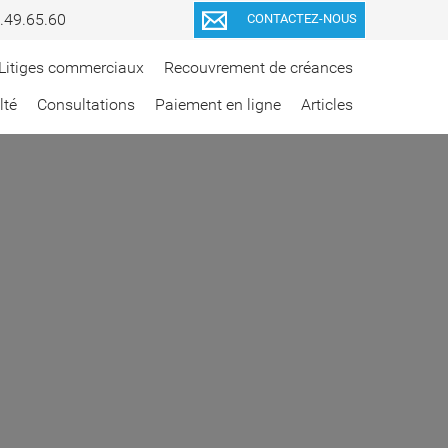
.49.65.60
CONTACTEZ-NOUS
Litiges commerciaux
Recouvrement de créances
lté
Consultations
Paiement en ligne
Articles