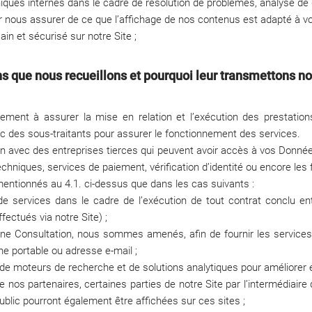
hniques internes dans le cadre de résolution de problèmes, analyse de
r nous assurer de ce que l’affichage de nos contenus est adapté à vot
in et sécurisé sur notre Site ;
ons que nous recueillons et pourquoi leur transmettons n
ement à assurer la mise en relation et l’exécution des prestati
des sous-traitants pour assurer le fonctionnement des services.
ion avec des entreprises tierces qui peuvent avoir accès à vos Donn
hniques, services de paiement, vérification d’identité ou encore les 
entionnés au 4.1. ci-dessus que dans les cas suivants :
de services dans le cadre de l’exécution de tout contrat conclu en
ectués via notre Site) ;
’une Consultation, nous sommes amenés, afin de fournir les servic
e portable ou adresse e-mail ;
de moteurs de recherche et de solutions analytiques pour améliorer e
e nos partenaires, certaines parties de notre Site par l’intermédiaire
public pourront également être affichées sur ces sites ;