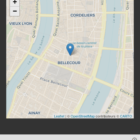
+
−
Leaflet
| ©
OpenStreetMap
contributeurs ©
CARTO
x