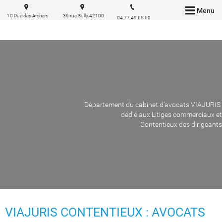
Menu
10 Rue des Archers
36 rue Sully 42100
04.77.49.65.60
69002 Lyon
Saint Etienne
Département du cabinet d'avocats VIAJURIS
dédié aux Litiges commerciaux et
Contentieux des dirigeants
VIAJURIS CONTENTIEUX : AVOCATS