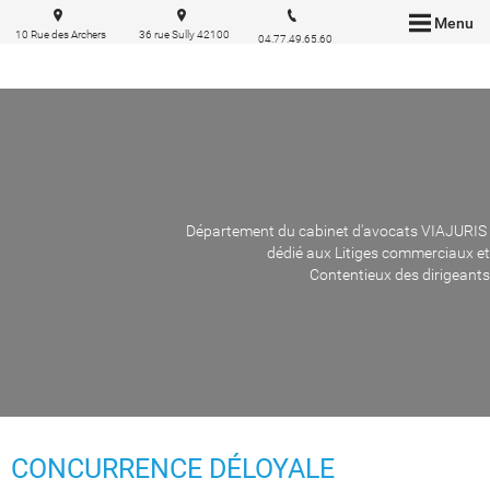
Menu
10 Rue des Archers
36 rue Sully 42100
04.77.49.65.60
69002 Lyon
Saint Etienne
Département du cabinet d'avocats VIAJURIS
dédié aux Litiges commerciaux et
Contentieux des dirigeants
CONCURRENCE DÉLOYALE